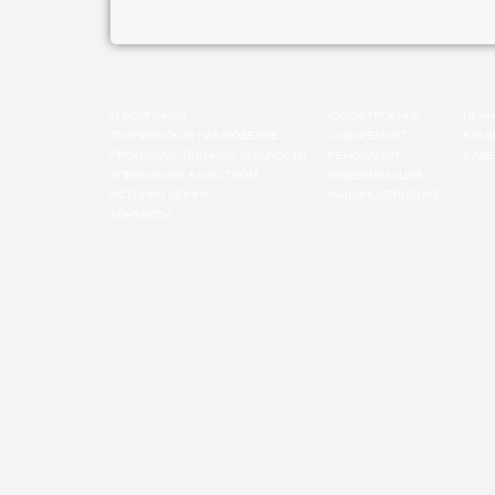
О КОМПАНИИ
СУДОСТРОЕНИЕ
ЦЕНН
ТЕХНИЧЕСКОЕ НАБЛЮДЕНИЕ
СУДОРЕМОНТ
БУКЛ
ПРОИЗВОДСТВЕННЫЕ МОЩНОСТИ
РЕНОВАЦИЯ
ВИДЕ
УПРАВЛЕНИЕ КАЧЕСТВОМ
МОДЕРНИЗАЦИЯ
ИСТОРИЯ ВЕРФИ
МАШИНОСТРОЕНИЕ
КОНТАКТЫ