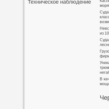
Касп
Техническое наблюдение
моря
Суд
клас
возм
Невс
из 10
Суда
лесн
Груз
фирм
Уник
трюм
нега
В ка
мощн
Че