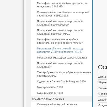
Многофункциональный буксир-спасатель
мощностью 2,5-3 МВт
Самоходный автомобильно-пассажирский
паром проекта 2967/3132
Причальный комплекс с вертолетной
площадкой проекта 02590
Причальный комплекс с вертолетной
площадкой проекта RHP01
Многофункциональное аварийно-
спасательное судно проекта MPSV07
Многоцелевой сухогрузный теплоход
дедвейтом 7150 тонн проекта RSD49
Морская несамоходная баржа-площадка
Причальный комплекс с вертолетной
Ос
площадкой
Танкер-бункеровщик прибрежного плавания
проекта SK4902
Длина
Судно типа Damen Combi Freighter 3850
Ширина
Буксир Multi Cat 1506
Высота
Буксир Multi Cat 1908
Осадка
МОДЕРНИЗАЦИЯ СУДОВ
Дедвей
Самоходный плавучий ресторан
Осадка