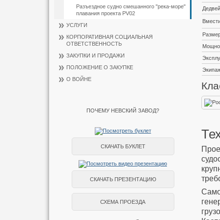
Разъездное судно смешанного "река-море"
Дедвей
плавания проекта PV02
Вмести
УСЛУГИ
Размер
КОРПОРАТИВНАЯ СОЦИАЛЬНАЯ
ОТВЕТСТВЕННОСТЬ
Мощнос
ЗАКУПКИ И ПРОДАЖИ
Эксплу
ПОЛОЖЕНИЕ О ЗАКУПКЕ
Экипа
О ВОЙНЕ
Кла
ПОЧЕМУ НЕВСКИЙ ЗАВОД?
Те
СКАЧАТЬ БУКЛЕТ
Про
суд
круп
треб
СКАЧАТЬ ПРЕЗЕНТАЦИЮ
Само
гене
СХЕМА ПРОЕЗДА
груз