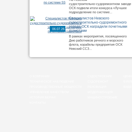
судостроительно‑судоремонтном заводе
ОСК подвели итоги конкурса «Лучшее
подразделение по системе...
Специалистов Невского
судостроительно‑судоремонтного
завода ОСК наградили почетными
06.07.26
грамотами
В рамках мероприятия, посвященного
Дню работников речного и морского
флота, корабелы предприятия ОСК
Невский ССЗ...
О КОМПАНИИ
СУДОСТРОЕНИЕ
ЦЕНН
ТЕХНИЧЕСКОЕ НАБЛЮДЕНИЕ
СУДОРЕМОНТ
БУКЛ
ПРОИЗВОДСТВЕННЫЕ МОЩНОСТИ
РЕНОВАЦИЯ
ВИДЕ
УПРАВЛЕНИЕ КАЧЕСТВОМ
МОДЕРНИЗАЦИЯ
ИСТОРИЯ ВЕРФИ
МАШИНОСТРОЕНИЕ
КОНТАКТЫ