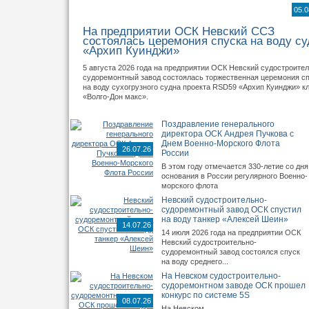
05.0
На предприятии ОСК Невский ССЗ
состоялась церемония спуска на воду су
«Архип Куинджи»
5 августа 2026 года на предприятии ОСК Невский судостроител
судоремонтный завод состоялась торжественная церемония с
на воду сухогрузного судна проекта RSD59 «Архип Куинджи» к
«Волго-Дон макс».
Поздравление генерального
директора ОСК Андрея Пучкова с
Днем Военно-Морского Флота
26.07.26
России
В этом году отмечается 330-летие со дня
основания в России регулярного Военно-
морского флота
Невский судостроительно-
судоремонтный завод ОСК спустил
на воду танкер «Алексей Шеин»
14.07.26
14 июля 2026 года на предприятии ОСК
Невский судостроительно-
судоремонтный завод состоялся спуск
на воду среднего...
На Невском судостроительно-
судоремонтном заводе ОСК прошел
конкурс по системе 5S
08.07.26
На Невском