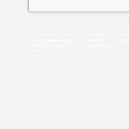
О КОМПАНИИ
СУДОСТРОЕНИЕ
ЦЕНН
ТЕХНИЧЕСКОЕ НАБЛЮДЕНИЕ
СУДОРЕМОНТ
БУКЛ
ПРОИЗВОДСТВЕННЫЕ МОЩНОСТИ
РЕНОВАЦИЯ
ВИДЕ
УПРАВЛЕНИЕ КАЧЕСТВОМ
МОДЕРНИЗАЦИЯ
ИСТОРИЯ ВЕРФИ
МАШИНОСТРОЕНИЕ
КОНТАКТЫ