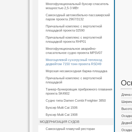
Многофункциональный буксир-спасатель
мощностью 2,5-3 МВт
Самоходный автомобильно-пассажирский
паром проекта 2967/3132
Причальный комплекс с вертолетной
площадкой проекта 02590
Причальный комплекс с вертолетной
площадкой проекта RHP01
Многофункциональное аварийно-
спасательное судно проекта MPSV07
Многоцелевой сухогрузный теплоход
дедвейтом 7150 тонн проекта RSD49
Морская несамоходная баржа-площадка
Причальный комплекс с вертолетной
Ос
площадкой
Танкер-бункеровщик прибрежного плавания
проекта SK4902
Длина
Судно типа Damen Combi Freighter 3850
Ширина
Буксир Multi Cat 1506
Высота
Буксир Multi Cat 1908
Осадка
МОДЕРНИЗАЦИЯ СУДОВ
Дедвей
Самоходный плавучий ресторан
Осадка