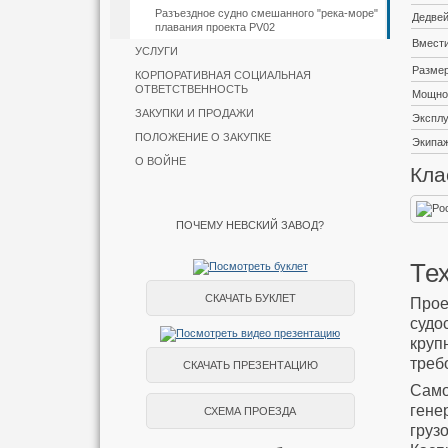
Разъездное судно смешанного "река-море"
Дедвей
плавания проекта PV02
Вмести
УСЛУГИ
Размер
КОРПОРАТИВНАЯ СОЦИАЛЬНАЯ
ОТВЕТСТВЕННОСТЬ
Мощнос
ЗАКУПКИ И ПРОДАЖИ
Эксплу
ПОЛОЖЕНИЕ О ЗАКУПКЕ
Экипа
О ВОЙНЕ
Кла
ПОЧЕМУ НЕВСКИЙ ЗАВОД?
Те
СКАЧАТЬ БУКЛЕТ
Про
суд
круп
треб
СКАЧАТЬ ПРЕЗЕНТАЦИЮ
Само
гене
СХЕМА ПРОЕЗДА
груз