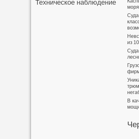
Касп
Техническое наблюдение
моря
Суд
клас
возм
Невс
из 10
Суда
лесн
Груз
фирм
Уник
трюм
нега
В ка
мощн
Че