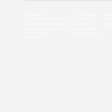
О КОМПАНИИ
СУДОСТРОЕНИЕ
ЦЕНН
ТЕХНИЧЕСКОЕ НАБЛЮДЕНИЕ
СУДОРЕМОНТ
БУКЛ
ПРОИЗВОДСТВЕННЫЕ МОЩНОСТИ
РЕНОВАЦИЯ
ВИДЕ
УПРАВЛЕНИЕ КАЧЕСТВОМ
МОДЕРНИЗАЦИЯ
ИСТОРИЯ ВЕРФИ
МАШИНОСТРОЕНИЕ
КОНТАКТЫ