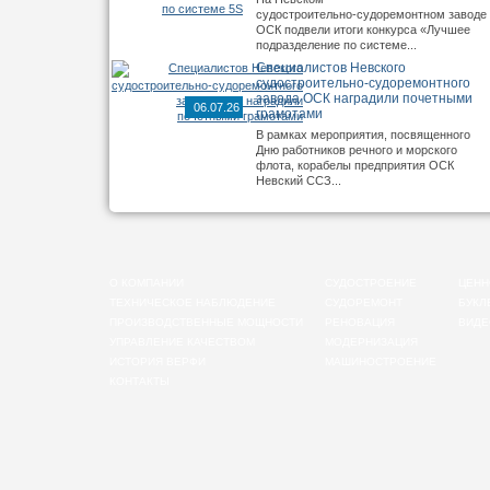
судостроительно‑судоремонтном заводе
ОСК подвели итоги конкурса «Лучшее
подразделение по системе...
Специалистов Невского
судостроительно‑судоремонтного
завода ОСК наградили почетными
06.07.26
грамотами
В рамках мероприятия, посвященного
Дню работников речного и морского
флота, корабелы предприятия ОСК
Невский ССЗ...
О КОМПАНИИ
СУДОСТРОЕНИЕ
ЦЕНН
ТЕХНИЧЕСКОЕ НАБЛЮДЕНИЕ
СУДОРЕМОНТ
БУКЛ
ПРОИЗВОДСТВЕННЫЕ МОЩНОСТИ
РЕНОВАЦИЯ
ВИДЕ
УПРАВЛЕНИЕ КАЧЕСТВОМ
МОДЕРНИЗАЦИЯ
ИСТОРИЯ ВЕРФИ
МАШИНОСТРОЕНИЕ
КОНТАКТЫ