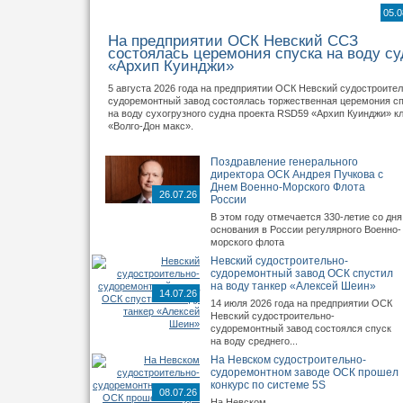
05.0
На предприятии ОСК Невский ССЗ
состоялась церемония спуска на воду су
«Архип Куинджи»
5 августа 2026 года на предприятии ОСК Невский судостроител
судоремонтный завод состоялась торжественная церемония с
на воду сухогрузного судна проекта RSD59 «Архип Куинджи» к
«Волго-Дон макс».
Поздравление генерального
директора ОСК Андрея Пучкова с
Днем Военно-Морского Флота
26.07.26
России
В этом году отмечается 330-летие со дня
основания в России регулярного Военно-
морского флота
Невский судостроительно-
судоремонтный завод ОСК спустил
на воду танкер «Алексей Шеин»
14.07.26
14 июля 2026 года на предприятии ОСК
Невский судостроительно-
судоремонтный завод состоялся спуск
на воду среднего...
На Невском судостроительно-
судоремонтном заводе ОСК прошел
конкурс по системе 5S
08.07.26
На Невском