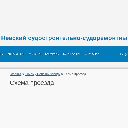
Невский судостроительно-судоремонтны
+7 (
ИО
НОВОСТИ
УСЛУГИ
КАРЬЕРА
КОНТАКТЫ
О ВОЙНЕ
Главная
»
Почему Невский завод?
» Схема проезда
Схема проезда