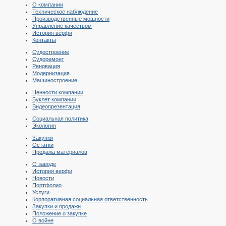
О компании
Техническое наблюдение
Производственные мощности
Управление качеством
История верфи
Контакты
Судостроение
Судоремонт
Реновация
Модернизация
Машиностроение
Ценности компании
Буклет компании
Видеопрезентация
Социальная политика
Экология
Закупки
Остатки
Продажа материалов
О заводе
История верфи
Новости
Портфолио
Услуги
Корпоративная социальная ответственность
Закупки и продажи
Положение о закупке
О войне