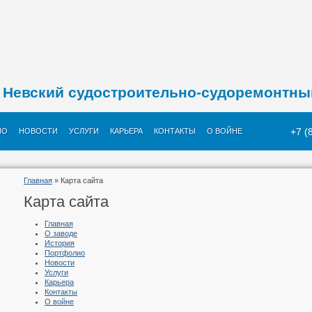
Невский судостроительно-судоремонтны
+7 (
ИО
НОВОСТИ
УСЛУГИ
КАРЬЕРА
КОНТАКТЫ
О ВОЙНЕ
Главная
» Карта сайта
Карта сайта
Главная
О заводе
История
Портфолио
Новости
Услуги
Карьера
Контакты
О войне