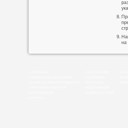
ра
ук
Пр
пр
стр
На
на
О КОМПАНИИ
СУДОСТРОЕНИЕ
ЦЕНН
ТЕХНИЧЕСКОЕ НАБЛЮДЕНИЕ
СУДОРЕМОНТ
БУКЛ
ПРОИЗВОДСТВЕННЫЕ МОЩНОСТИ
РЕНОВАЦИЯ
ВИДЕ
УПРАВЛЕНИЕ КАЧЕСТВОМ
МОДЕРНИЗАЦИЯ
ИСТОРИЯ ВЕРФИ
МАШИНОСТРОЕНИЕ
КОНТАКТЫ