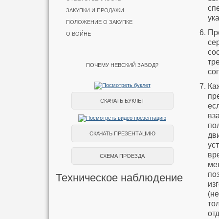
сп
ЗАКУПКИ И ПРОДАЖИ
ук
ПОЛОЖЕНИЕ О ЗАКУПКЕ
Пр
О ВОЙНЕ
се
со
тр
ПОЧЕМУ НЕВСКИЙ ЗАВОД?
со
Ка
пр
СКАЧАТЬ БУКЛЕТ
ес
вз
по
СКАЧАТЬ ПРЕЗЕНТАЦИЮ
дв
ус
вр
СХЕМА ПРОЕЗДА
ме
по
Техническое наблюдение
из
(н
то
от