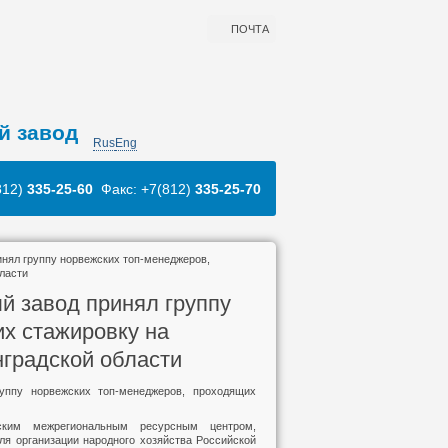
ПОЧТА
й завод
Rus
Eng
812)
335-25-60
Факс: +7(812)
335-25-70
нял группу норвежских топ-менеджеров,
ласти
й завод принял группу
х стажировку на
нградской области
руппу норвежских топ-менеджеров, проходящих
гским межрегиональным ресурсным центром,
я организации народного хозяйства Российской