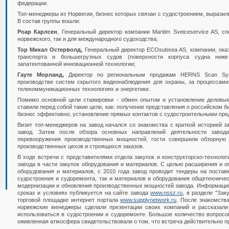
федерации.
Топ-менеджеры из Норвегии, бизнес которых связан с судостроением, выразил
В состав группы вошли:
Роар Карлсен
, Генеральный директор компании Maritim Sveiceservice AS, с
норвежского, так и для международного судоходства;
Тор Микал Остерволд,
Генеральный директор ECOsubsea AS, компании, оказ
транспорта и большегрузных судов (поверхности корпуса судна ниже
запатентованной инновационной технологии;
Гауте Морланд,
Директор по региональным продажам HERNS Scan Syst
производстве систем скрытого видеонаблюдения для охраны, за процессами 
телекоммуникационных технологиях и энергетике.
Помимо основной цели стажировки - обмен опытом и установление деловых
ставили перед собой такие цели, как: получение представления о российском би
бизнес эффективно; установление прямых контактов с судостроительными пре
Визит топ-менеджеров на завод начался со знакомства с краткой историей з
завод. Затем после обзора основных направлений деятельности завод
перевооружения производственных мощностей, гости совершили обзорную
производственных цехов и строящихся заказов.
В ходе встречи с представителями отдела закупок и конструкторско-технолог
завода в части закупок оборудования и материалов. С целью расширения и о
оборудования и материалов, с 2010 года завод проводит тендеры на постав
судостроения и судоремонта, так и материалов и оборудования общетехничес
модернизации и обновления производственных мощностей завода. Информация
сроках и условиях публикуется на сайте завода
www.nssz.ru
, в разделе "Зак
торговой площадке интернет портала
www.supplynetwork.ru
. После знакомств
норвежские менеджеры сделали презентации своих компаний и рассказали
использоваться в судостроении и судоремонте. Большое количество вопросов
оживленная атмосфера свидетельствовали о том, что встреча действительно пр