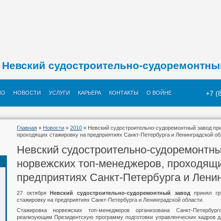
Невский судостроительно-судоремонтны
+7 (
ИО
НОВОСТИ
УСЛУГИ
КАРЬЕРА
КОНТАКТЫ
О ВОЙНЕ
Главная
»
Новости
»
2010
» Невский судостроительно-судоремонтный завод при
проходящих стажировку на предприятиях Санкт-Петербурга и Ленинградской об
Невский судостроительно-судоремонтны
норвежских топ-менеджеров, проходящи
предприятиях Санкт-Петербурга и Лени
27 октября
Невский судостроительно-судоремонтный завод
принял г
стажировку на предприятиях Санкт-Петербурга и Ленинградской области.
Стажировка норвежских топ-менеджеров организована Санкт-Петербур
реализующим Президентскую программу подготовки управленческих кадров дл