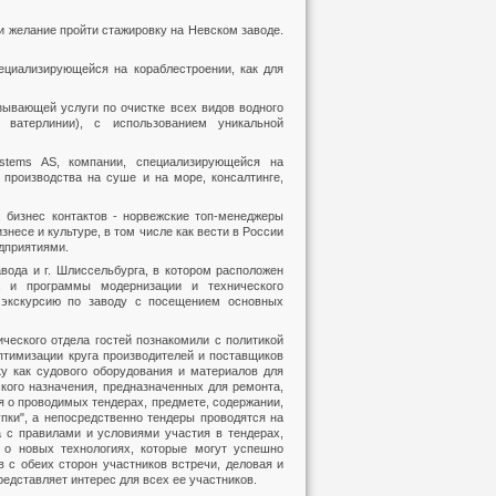
и желание пройти стажировку на Невском заводе.
пециализирующейся на кораблестроении, как для
ывающей услуги по очистке всех видов водного
 ватерлинии), с использованием уникальной
ems AS, компании, специализирующейся на
производства на суше и на море, консалтинге,
 бизнес контактов - норвежские топ-менеджеры
знесе и культуре, в том числе как вести в России
дприятиями.
авода и г. Шлиссельбурга, в котором расположен
а и программы модернизации и технического
 экскурсию по заводу с посещением основных
ического отдела гостей познакомили с политикой
птимизации круга производителей и поставщиков
ку как судового оборудования и материалов для
кого назначения, предназначенных для ремонта,
 о проводимых тендерах, предмете, содержании,
упки", а непосредственно тендеры проводятся на
а с правилами и условиями участия в тендерах,
 о новых технологиях, которые могут успешно
 с обеих сторон участников встречи, деловая и
едставляет интерес для всех ее участников.