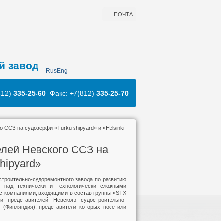
ПОЧТА
й завод
Rus
Eng
812)
335-25-60
Факс: +7(812)
335-25-70
 ССЗ на судоверфи «Turku shipyard» и «Helsinki
елей Невского ССЗ на
shipyard»
строительно-судоремонтного завода по развитию
е над технически и технологически сложными
 с компаниями, входящими в состав группы «STX
и представителей Невского судостроительно-
» (Финляндия), представители которых посетили