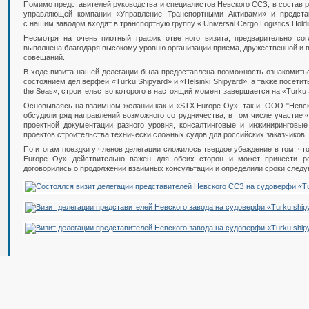
Помимо представителей руководства и специалистов Невского ССЗ, в состав 
управляющей компании «Управление Транспортными Активами» и предста
с нашим заводом входят в транспортную группу « Universal Cargo Logistics Holdi
Несмотря на очень плотный график ответного визита, предварительно со
выполнена благодаря высокому уровню организации приема, дружественной и
совещаний.
В ходе визита нашей делегации была предоставлена возможность ознакомит
состоянием дел верфей «Turku Shipyard» и «Helsinki Shipyard», а также посетит
the Seas», строительство которого в настоящий момент завершается на «Turku 
Основываясь на взаимном желании как и «STX Europе Оу», так и ООО "Невск
обсудили ряд направлений возможного сотрудничества, в том числе участие 
проектной документации разного уровня, консалтинговые и инжиниринговые
проектов строительства технически сложных судов для российских заказчиков.
По итогам поездки у членов делегации сложилось твердое убеждение в том, чт
Europе Оу» действительно важен для обеих сторон и может принести р
договорились о продолжении взаимных консультаций и определили сроки следу