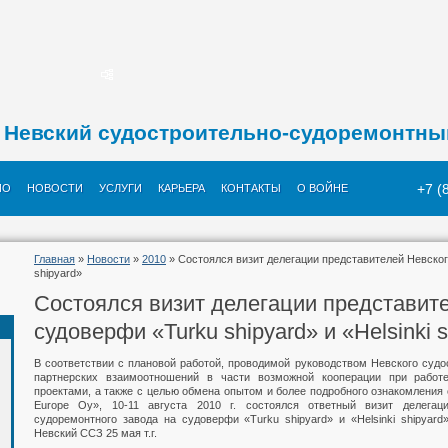
Невский судостроительно-судоремонтны
+7 (
ИО
НОВОСТИ
УСЛУГИ
КАРЬЕРА
КОНТАКТЫ
О ВОЙНЕ
Главная
»
Новости
»
2010
» Состоялся визит делегации представителей Невского
shipyard»
Состоялся визит делегации представит
судоверфи «Turku shipyard» и «Helsinki 
В соответствии с плановой работой, проводимой руководством Невского судо
партнерских взаимоотношений в части возможной кооперации при работ
проектами, а также с целью обмена опытом и более подробного ознакомления
Europе Оу», 10-11 августа 2010 г. состоялся ответный визит делегаци
судоремонтного завода на судоверфи «Turku shipyard» и «Helsinki shipyard
Невский ССЗ 25 мая т.г.