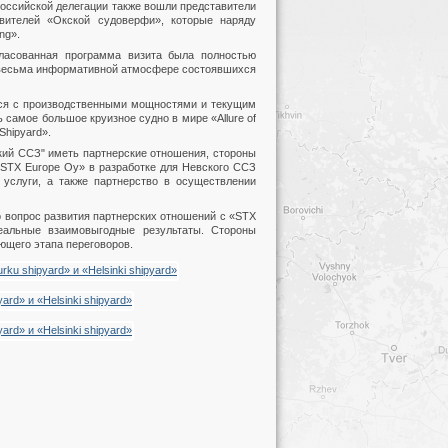
российской делегации также вошли представители
вителей «Окской судоверфи», которые наряду
ng».
гласованная программа визита была полностью
 весьма информативной атмосфере состоявшихся
ься с производственными мощностями и текущим
ь самое большое круизное судно в мире «Allure of
Shipyard».
ий ССЗ" иметь партнерские отношения, стороны
«STX Europе Оу» в разработке для Невского ССЗ
 услуги, а также партнерство в осуществлении
о вопрос развития партнерских отношений с «STX
еальные взаимовыгодные результаты. Стороны
ющего этапа переговоров.