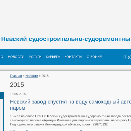
Невский судостроительно-судоремонтны
+7 (
ИО
НОВОСТИ
УСЛУГИ
КАРЬЕРА
КОНТАКТЫ
О ВОЙНЕ
Главная
»
Новости
» 2015
2015
15.05.2015
Невский завод спустил на воду самоходный ав
паром
15 мая на слипе ООО «Невский судостроительно-судоремонтный завод» состоя
самоходного парома «Аркадий Филатов» для паромной переправы через реку С
Подпорожского района Ленинградской области, проект 2967/3132.