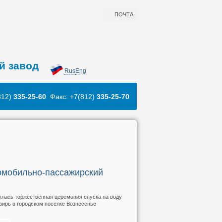
ПОЧТА
й завод
Rus
Eng
812)
335-25-60
Факс: +7(812)
335-25-70
томобильно-пассажирский
лась торжественная церемония спуска на воду
вирь в городском поселке Вознесенье