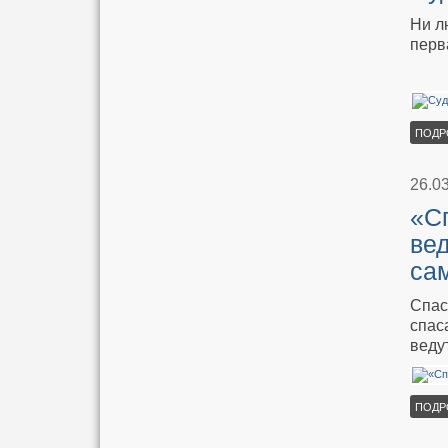
Ни л
перв
ПОДР
26.0
«С
вед
са
Спас
спас
веду
ПОДР