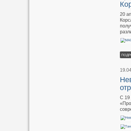
Ко
20 а
Корс
полу
разл
ПОДР
19.0
Не
от
С 19
«Про
совр