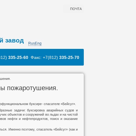
ПОЧТА
й завод
Rus
Eng
812)
335-25-60
Факс: +7(812)
335-25-70
шения.
мы пожаротушения.
офункциональном буксире- спасателе «Бейсуг».
бразные задачи: буксировка аварийных судов и
учих объектов и сооружений во льдах и на чистой
ивов нефти и нефтепродуктов, поиск и оказание
ься. Именно поэтому, спасатель «Бейсуг» (как и