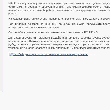
МАСС «Бейсуг» оборудован средствами тушения пожаров и создания водяны
средствами спасения и эвакуации людей, системами динамического позиц
плавобъектов, средствами борьбы с разливами нефти и другими системами, 
работы.
На ходовых испытаниях судна проверяются все системы. Так, 02 августа 2020
Для тушения пожаров на внешних объектах на судне предусматриваетс
пожаротушения с лафетными стволами
Состав оборудования системы соответствует знаку класса РС FF2WS.
Для защиты судна от теплового воздействия горящего объекта (судна, буров
водяных завес. Система водяных завес защищает вертикальные наружные пов
рубку, а также горизонтальные поверхности корпуса, при этом не создае
управления пожарно-спасательными операциями и площадок лафетных стволо