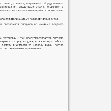
х завес, кранами, водолазным оборудованием,
ионирования, средствами откачки жидкостей с
позволяющими выполнять аварийно-спасательные
 года испытали систему пожаротушения судна.
я автономная специальная система водяного
ой установки и т.д.) предусматривается система
ерхности корпуса судна, включая надстройку и
т помехи видимости из ходовой рубки, постов
в с дистанционным управлением