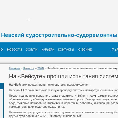
Невский судостроительно-судоремонтны
+7 (
ИО
НОВОСТИ
УСЛУГИ
КАРЬЕРА
КОНТАКТЫ
О ВОЙНЕ
Главная
»
Новости
»
2020
» На «Бейсуге» прошли испытания системы пожароту
На «Бейсуге» прошли испытания систе
На «Бейсуге» прошли испытания системы пожаротушения.
Невский ССЗ закончил комплексную проверку системы пожаротушения на мног
После подписания приемного акта спасатель « Бейсуг» ждут самые разноо
объектов к месту убежищ, а также выполнение морских буксировок судов, плав
воде, тушение пожаров на плавучих и береговых объектах, ликвидация разл
помощи терпящим бедствие судам, и т.д.
Невозможно предугадать, что может случиться, какая помощь может понадобит
другие суда серии MPSV12) – многофункциональный.