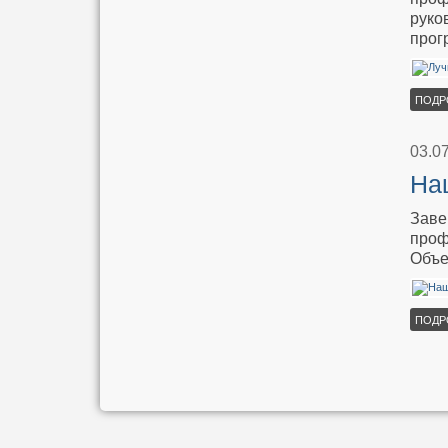
руко
прог
ПОДР
03.0
Наш
Заве
проф
Объе
ПОДР