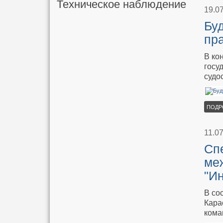
Техническое наблюдение
19.0
Бу
пр
В ко
госу
судо
ПОДР
11.0
Сп
ме
"И
В со
Кара
кома