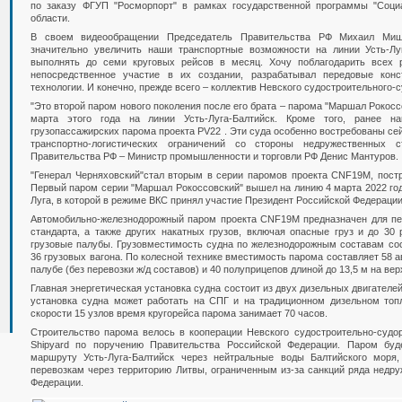
по заказу ФГУП "Росморпорт" в рамках государственной программы "Социа
области.
В своем видеообращении Председатель Правительства РФ Михаил Мишу
значительно увеличить наши транспортные возможности на линии Усть-Л
выполнять до семи круговых рейсов в месяц. Хочу поблагодарить всех 
непосредственное участие в их создании, разрабатывал передовые конс
технологии. И конечно, прежде всего – коллектив Невского судостроительного-
"Это второй паром нового поколения после его брата – парома "Маршал Рокосс
марта этого года на линии Усть-Луга-Балтийск. Кроме того, ранее 
грузопассажирских парома проекта PV22 . Эти суда особенно востребованы сей
транспортно-логистических ограничений со стороны недружественных с
Правительства РФ – Министр промышленности и торговли РФ Денис Мантуров.
"Генерал Черняховский"стал вторым в серии паромов проекта CNF19M, постр
Первый паром серии "Маршал Рокоссовский" вышел на линию 4 марта 2022 год
Луга, в которой в режиме ВКС принял участие Президент Российской Федераци
Автомобильно-железнодорожный паром проекта CNF19M предназначен для пе
стандарта, а также других накатных грузов, включая опасные груз и до 30
грузовые палубы. Грузовместимость судна по железнодорожным составам сост
36 грузовых вагона. По колесной технике вместимость парома составляет 58 а
палубе (без перевозки ж/д составов) и 40 полуприцепов длиной до 13,5 м на вер
Главная энергетическая установка судна состоит из двух дизельных двигателе
установка судна может работать на СПГ и на традиционном дизельном топ
скорости 15 узлов время кругорейса парома занимает 70 часов.
Строительство парома велось в кооперации Невского судостроительно-судор
Shipyard по поручению Правительства Российской Федерации. Паром буд
маршруту Усть-Луга-Балтийск через нейтральные воды Балтийского моря
перевозкам через территорию Литвы, ограниченным из-за санкций ряда недр
Федерации.