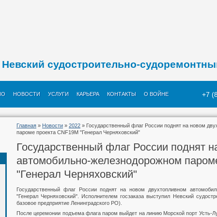
Невский судостроительно-судоремонтны
+7 (
ИО
НОВОСТИ
УСЛУГИ
КАРЬЕРА
КОНТАКТЫ
О ВОЙНЕ
Главная
»
Новости
»
2022
» Государственный флаг России поднят на новом дв
пароме проекта CNF19M "Генерал Черняховский"
Государственный флаг России поднят н
автомобильно-железнодорожном паром
"Генерал Черняховский"
Государственный флаг России поднят на новом двухтопливном автомоби
"Генерал Черняховский". Исполнителем госзаказа выступил Невский судостр
базовое предприятие Ленинградского РО).
После церемонии подъема флага паром выйдет на линию Морской порт Усть-Лу