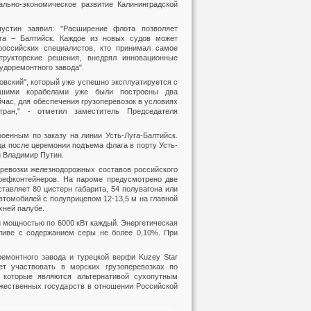
льно-экономическое развитие Калининградской
стин заявил: "Расширение флота позволяет
уга – Балтийск. Каждое из новых судов может
российских специалистов, кто принимал самое
трукторские решения, внедрял инновационные
судоремонтного завода".
овский", который уже успешно эксплуатируется с
нашими корабелами уже были построены два
час, для обеспечения грузоперевозок в условиях
тран," - отметил заместитель Председателя
оенным по заказу на линии Усть-Луга-Балтийск.
а после церемонии подъема флага в порту Усть-
и Владимир Путин.
ревозки железнодорожных составов российского
 рефконтейнеров. На пароме предусмотрено две
авляет 80 цистерн габарита, 54 полувагона или
втомобилей с полуприцепом 12-13,5 м на главной
хней палубе.
й мощностью по 6000 кВт каждый. Энергетическая
ливе с содержанием серы не более 0,10%. При
емонтного завода и турецкой верфи Kuzey Star
ет участвовать в морских грузоперевозках по
, которые являются альтернативой сухопутным
ужественных государств в отношении Российской