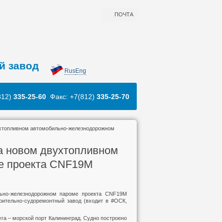
ПОЧТА
й завод
Rus
Eng
812)
335-25-60
Факс: +7(812)
335-25-70
ухтопливном автомобильно-железнодорожном
а новом двухтопливном
е проекта CNF19M
льно-железнодорожном пароме проекта CNF19M
оительно-судоремонтный завод (входит в #ОСК,
га – морской порт Калининград. Судно построено