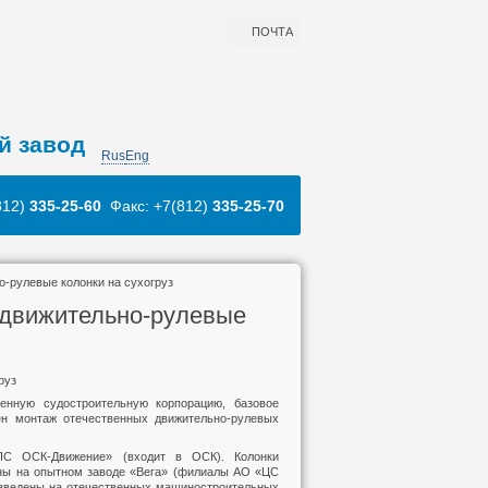
ПОЧТА
й завод
Rus
Eng
812)
335-25-60
Факс: +7(812)
335-25-70
-рулевые колонки на сухогруз
 движительно-рулевые
руз
енную судостроительную корпорацию, базовое
ен монтаж отечественных движительно-рулевых
С ОСК-Движение» (входит в ОСК). Колонки
ены на опытном заводе «Вега» (филиалы АО «ЦС
изведены на отечественных машиностроительных