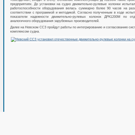
предприятиях. До установки на судно движительно-рулевые колонки испыта
работоспособности оборудования велась суммарно более 90 часов на ра
соответствии с программой и методикой. Согласно полученным в ходе испыт
показатели надежности движительно-рулевых колонок ДРК1200М по от
аналогичного оборудования зарубежных производителей.
Далее на Невском ССЗ пройдут работы по интегрированию и согласованию си
комплексом судна.