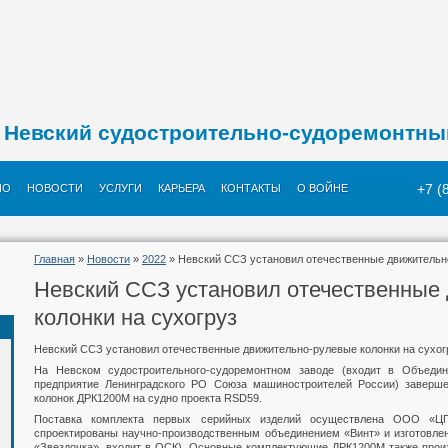
Невский судостроительно-судоремонтны
+7 (
ИО
НОВОСТИ
УСЛУГИ
КАРЬЕРА
КОНТАКТЫ
О ВОЙНЕ
Главная
»
Новости
»
2022
» Невский ССЗ установил отечественные движительно
Невский ССЗ установил отечественные
колонки на сухогруз
Невский ССЗ установил отечественные движительно-рулевые колонки на сухог
На Невском судостроительного-судоремонтном заводе (входит в Объедин
предприятие Ленинградского РО Союза машиностроителей России) заверш
колонок ДРК1200М на судно проекта RSD59.
Поставка комплекта первых серийных изделий осуществлена ООО «ЦП
спроектированы научно-производственным объединением «Винт» и изготовл
«Звездочка», входит в ОСК). Основные комплектующие ДРК1200М также про