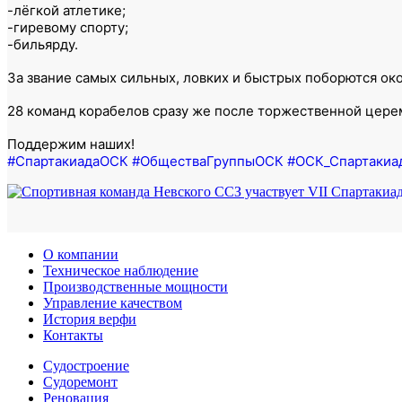
-лёгкой атлетике;
-гиревому спорту;
-бильярду.
За звание самых сильных, ловких и быстрых поборются ок
28 команд корабелов сразу же после торжественной церем
Поддержим наших!
#СпартакиадаОСК
#ОбществаГруппыОСК
#ОСК_Спартакиа
О компании
Техническое наблюдение
Производственные мощности
Управление качеством
История верфи
Контакты
Судостроение
Судоремонт
Реновация