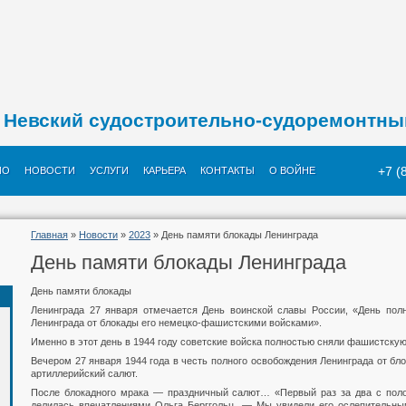
Невский судостроительно-судоремонтны
+7 (
ИО
НОВОСТИ
УСЛУГИ
КАРЬЕРА
КОНТАКТЫ
О ВОЙНЕ
Главная
»
Новости
»
2023
» День памяти блокады Ленинграда
День памяти блокады Ленинграда
День памяти блокады
Ленинграда 27 января отмечается День воинской славы России, «День пол
Ленинграда от блокады его немецко-фашистскими войсками».
Именно в этот день в 1944 году советские войска полностью сняли фашистскую
Вечером 27 января 1944 года в честь полного освобождения Ленинграда от б
артиллерийский салют.
После блокадного мрака — праздничный салют… «Первый раз за два с поло
делилась впечатлениями Ольга Берггольц. — Мы увидели его ослепительны