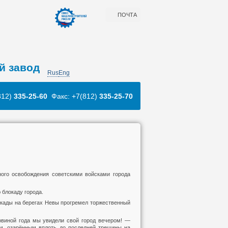
ПОЧТА
й завод
Rus
Eng
812)
335-25-60
Факс: +7(812)
335-25-70
ного освобождения советскими войсками города
 блокаду города.
локады на берегах Невы прогремел торжественный
виной года мы увидели свой город вечером! —
м, озарённым вплоть до последней трещины на