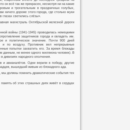
о он всё так же прекрасен, несмотря ни на какие
ровым и трогательным в праздничных голубых,
ам ничего дороже этого города, где столько муки
в глазах светились слёзы».
авная магистраль Октябрьской железной дороги
енной войны (1941-1945) проводилась немецкими
опротивление защитников города и овладеть им.
кое и политическое значение. Почти 900 дней
у и по воздуху. Противник вел непрерывные
нные попытки захватить его. За время блокады
им данным, не менее одного миллиона человек). В
 в дивизиях народного ополчения.
в и авианалётов. Одни верили в победу, другие
градцев, вышедший живым из блокадного ада.
, мы должны помнить драматические события тех
а память об этих страшных днях живёт в сердцах