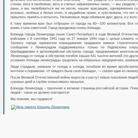
стенах, весь в пробоинах, весь в слепых зафанеренных окнах, — мы увидели, чт
раны, и мы налюбоваться им не могли, нашим красавцем, одновременно су
розовых, зелёных и белых огнях, в орудийном громе, и чувствовали, что нет н
пришлось принять и испытать. Незнакомые люди обнимали друг друга, и у всех 
К тому времени враг был отброшен от города на 60—100 километров. Вся гл
вновь стала советской. Город праздновал конец блокады.
Блокада города Ленинграда (ныне Санкт-Петербург) в ходе Великой Отечеств
войсками с 8 сентября 1941 года по 27 января 1944 года с целью сломить с
Захвату города германское командование придавало важное стратегичес
сообщение с Ленинградом поддерживалось только по Ладожскому озер
бомбардировки и артиллерийские обстрелы города, предпринимал многочисле
Ленинграда от голода и обстрелов погибло свыше 641 тысячи жителей (по друг
условиях блокады ленинградцы трудились на оборонных предприятиях, воевали
Люди страдали, умирали от голода и холода, погибали во время артобстрело
мечтали о поражении. «У каждого была своя блокада», — сказал один из ленин
После Великой Отечественной войны выросли и растут новые поколения людей
суровых дней и глубже осмысливать прошлое.
Блокада Ленинграда – трагичная и великая страница российской истории. Пок
людей – такое не должно повторится!
Мы помним, мы гордимся!