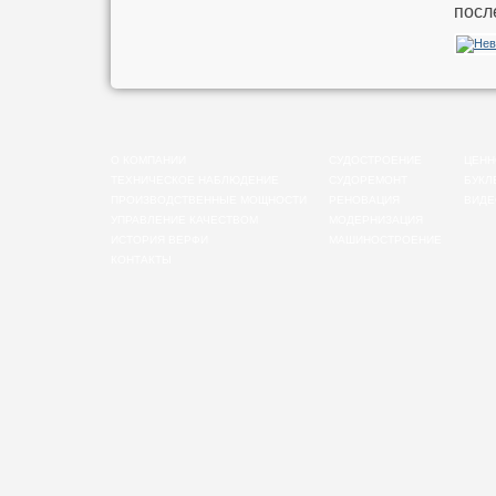
посл
О КОМПАНИИ
СУДОСТРОЕНИЕ
ЦЕНН
ТЕХНИЧЕСКОЕ НАБЛЮДЕНИЕ
СУДОРЕМОНТ
БУКЛ
ПРОИЗВОДСТВЕННЫЕ МОЩНОСТИ
РЕНОВАЦИЯ
ВИДЕ
УПРАВЛЕНИЕ КАЧЕСТВОМ
МОДЕРНИЗАЦИЯ
ИСТОРИЯ ВЕРФИ
МАШИНОСТРОЕНИЕ
КОНТАКТЫ