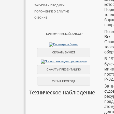
кото
ЗАКУПКИ И ПРОДАЖИ
Перв
ПОЛОЖЕНИЕ О ЗАКУПКЕ
тепл
О ВОЙНЕ
барж
напр
Позж
ПОЧЕМУ НЕВСКИЙ ЗАВОД?
Вся 
Слав
теле
обор
СКАЧАТЬ БУКЛЕТ
В 19
букс
мин
СКАЧАТЬ ПРЕЗЕНТАЦИЮ
пост
Р-32.
СХЕМА ПРОЕЗДА
За в
судо
Техническое наблюдение
ресу
пред
этом
деят