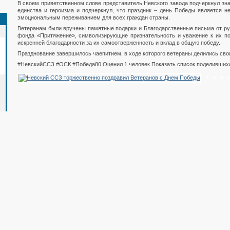
В своем приветственном слове представитель Невского завода подчеркнул зн
единства и героизма и подчеркнул, что праздник – день Победы является н
эмоциональным переживанием для всех граждан страны.
Ветеранам были вручены памятные подарки и Благодарственные письма от ру
фонда «Притяжение», символизирующие признательность и уважение к их по
искренней благодарности за их самоотверженность и вклад в общую победу.
Празднование завершилось чаепитием, в ходе которого ветераны делились св
#НевскийССЗ #ОСК #Победа80 Оценил 1 человек Показать список поделивших