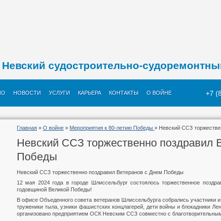
Невский судостроительно-судоремонтны
+7 (
ИО
НОВОСТИ
УСЛУГИ
КАРЬЕРА
КОНТАКТЫ
О ВОЙНЕ
Главная
»
О войне
»
Мероприятия к 80-летию Победы
» Невский ССЗ торжестве
Невский ССЗ торжественно поздравил 
Победы
Невский ССЗ торжественно поздравил Ветеранов с Днем Победы
12 мая 2024 года в городе Шлиссельбург состоялось торжественное поздра
годовщиной Великой Победы!
В офисе Объеденного совета ветеранов Шлиссельбурга собрались участники и
труженики тыла, узники фашистских концлагерей, дети войны и блокадники Ле
организовано предприятием ОСК Невским ССЗ совместно с благотворительны