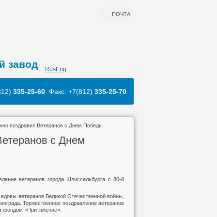
ПОЧТА
й завод
Rus
Eng
812)
335-25-60
Факс: +7(812)
335-25-70
нно поздравил Ветеранов с Днем Победы
Ветеранов с Днем
вление ветеранов города Шлиссельбурга с 80-й
 вдовы ветеранов Великой Отечественной войны,
нинграда. Торжественное поздравление ветеранов
м фондом «Притяжение».