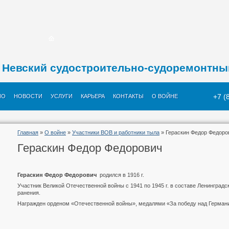
Невский судостроительно-судоремонтны
+7 (
ИО
НОВОСТИ
УСЛУГИ
КАРЬЕРА
КОНТАКТЫ
О ВОЙНЕ
Главная
»
О войне
»
Участники ВОВ и работники тыла
» Гераскин Федор Федоро
Гераскин Федор Федорович
Гераскин Федор Федорович
родился в 1916 г.
Участник Великой Отечественной войны с 1941 по 1945 г. в составе Ленинградс
ранения.
Награжден орденом «Отечественной войны», медалями «За победу над Германи