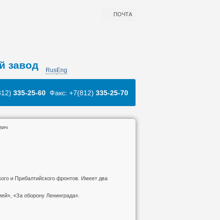
ПОЧТА
й завод
Rus
Eng
812)
335-25-60
Факс: +7(812)
335-25-70
вич
кого и Прибалтийского фронтов. Имеет два
ей», «За оборону Ленинграда».