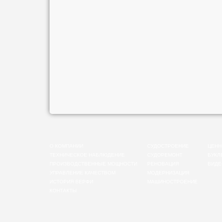
О КОМПАНИИ
СУДОСТРОЕНИЕ
ЦЕНН
ТЕХНИЧЕСКОЕ НАБЛЮДЕНИЕ
СУДОРЕМОНТ
БУКЛ
ПРОИЗВОДСТВЕННЫЕ МОЩНОСТИ
РЕНОВАЦИЯ
ВИДЕ
УПРАВЛЕНИЕ КАЧЕСТВОМ
МОДЕРНИЗАЦИЯ
ИСТОРИЯ ВЕРФИ
МАШИНОСТРОЕНИЕ
КОНТАКТЫ